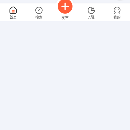
学生干部的未来
面议
首页
搜索
入驻
我的
发布
08-09
性别不限
经验不限
远东纸业（东台）有限公司
申请
东台市经济开发区纬二路12号
店内销售
面议
招聘信息
求职简历
08-09
性别不限
经验不限
丹阳市方知堂商务服务有限公司
申请
镇江市京口区桃花坞
铸造车间辅助工
面议
08-09
性别不限
经验不限
镇江中船瓦锡兰螺旋桨有限公司
申请
江苏省,镇江市,丁卯经三路8号